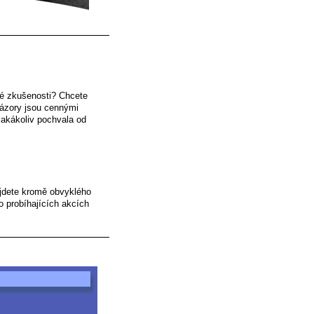
své zkušenosti? Chcete
názory jsou cennými
jakákoliv pochvala od
ajdete kromě obvyklého
o probíhajících akcích