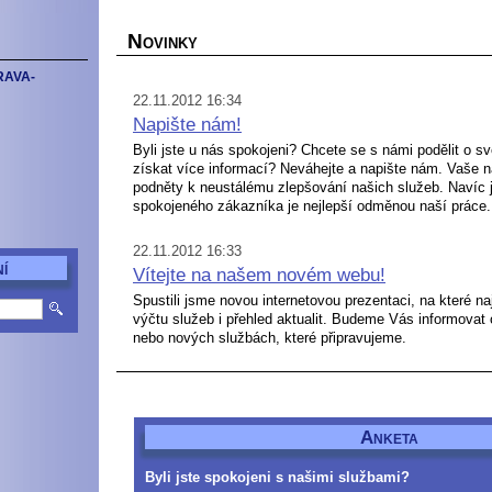
N
OVINKY
RAVA-
22.11.2012 16:34
Napište nám!
Byli jste u nás spokojeni? Chcete se s námi podělit o 
získat více informací? Neváhejte a napište nám. Vaše 
podněty k neustálému zlepšování našich služeb. Navíc 
spokojeného zákazníka je nejlepší odměnou naší práce.
22.11.2012 16:33
Í
Vítejte na našem novém webu!
Spustili jsme novou internetovou prezentaci, na které n
výčtu služeb i přehled aktualit. Budeme Vás informovat 
nebo nových službách, které připravujeme.
A
NKETA
Byli jste spokojeni s našimi službami?