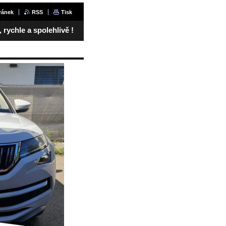
ránek
RSS
Tisk
rychle a spolehlivě !