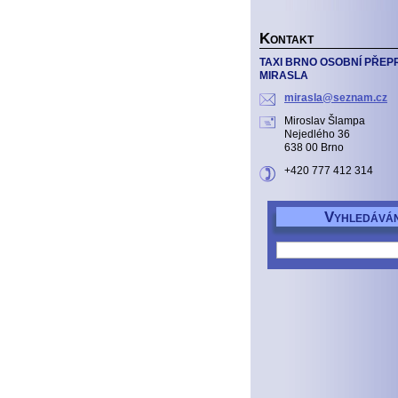
K
ONTAKT
TAXI BRNO OSOBNÍ PŘEP
MIRASLA
mirasla@
seznam.c
z
Miroslav Šlampa
Nejedlého 36
638 00 Brno
+420 777 412 314
V
YHLEDÁVÁN