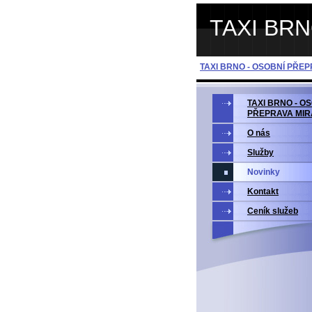
TAXI BR
TAXI BRNO - OSOBNÍ PŘE
TAXI BRNO - O
PŘEPRAVA MIR
O nás
Služby
Novinky
Kontakt
Ceník služeb